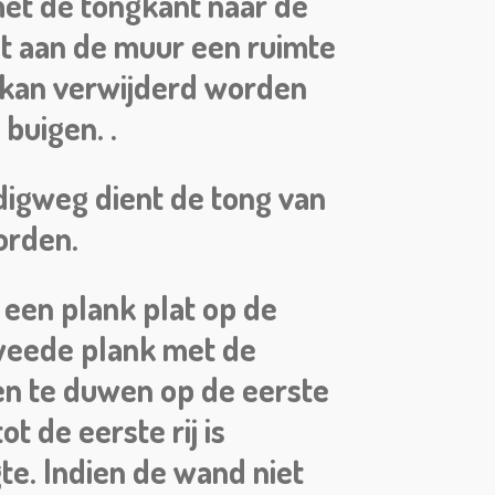
met de tongkant naar de
dt aan de muur een ruimte
r kan verwijderd worden
buigen. .
udigweg dient de tong van
orden.
n een plank plat op de
tweede plank met de
den te duwen op de eerste
 de eerste rij is
gte. Indien de wand niet