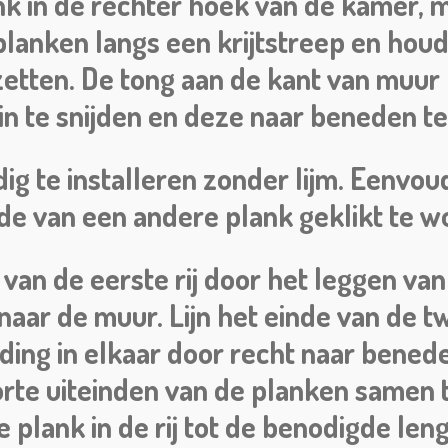
nk in de rechter hoek van de kamer, 
 planken langs een krijtstreep en hou
tzetten. De tong aan de kant van muu
n te snijden en deze naar beneden te 
ig te installeren zonder lijm. Eenvo
jde van een andere plank geklikt te w
 van de eerste rij door het leggen va
 naar de muur. Lijn het einde van de 
nding in elkaar door recht naar bene
rte uiteinden van de planken samen tot
te plank in de rij tot de benodigde len