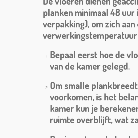
De vloeren dienen geaccl
planken minimaal 48 uur i
verpakking), om zich aan
verwerkingstemperatuur i
Bepaal eerst hoe de vl
van de kamer gelegd.
Om smalle plankbreedte
voorkomen, is het bela
kamer kun je berekenen
ruimte overblijft, wat 