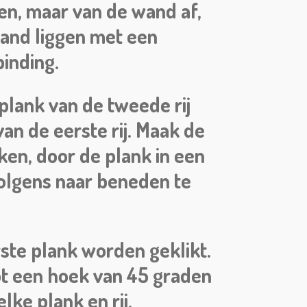
den, maar van de wand af,
band liggen met een
inding.
 plank van de tweede rij
van de eerste rij. Maak de
kken, door de plank in een
volgens naar beneden te
ste plank worden geklikt.
ot een hoek van 45 graden
elke plank en rij.