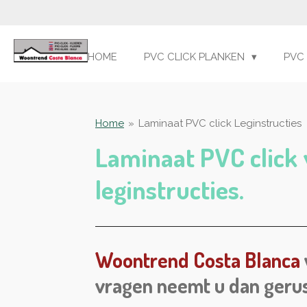
Ga
direct
naar
HOME
PVC CLICK PLANKEN
PVC
de
hoofdinhoud
Home
»
Laminaat PVC click Leginstructies
Laminaat PVC click v
leginstructies.
Woontrend Costa Blanca
vragen neemt u dan geru