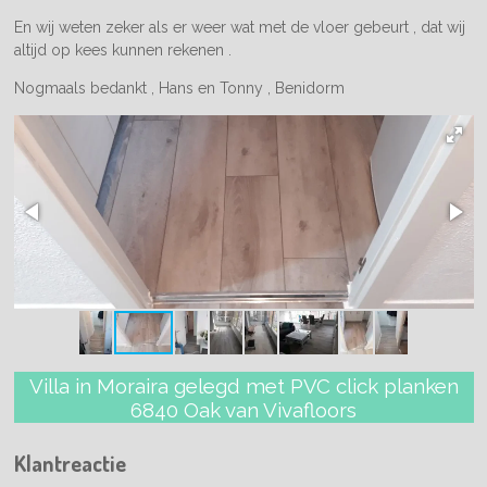
En wij weten zeker als er weer wat met de vloer gebeurt , dat wij
altijd op kees kunnen rekenen .
Nogmaals bedankt , Hans en Tonny , Benidorm
Villa in Moraira gelegd met PVC click planken
6840 Oak van Vivafloors
Klantreactie