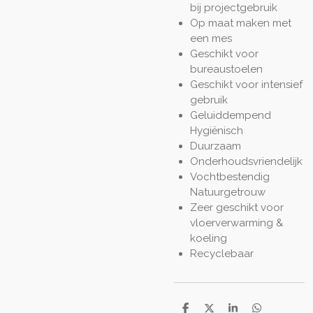
bij projectgebruik
Op maat maken met
een mes
Geschikt voor
bureaustoelen
Geschikt voor intensief
gebruik
Geluiddempend
Hygiënisch
Duurzaam
Onderhoudsvriendelijk
Vochtbestendig
Natuurgetrouw
Zeer geschikt voor
vloerverwarming &
koeling
Recyclebaar
D
D
S
D