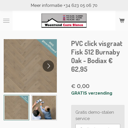
Meer informatie +34 623 05 06 70
Ga
direct
naar
de
hoofdinhoud
PVC click visgraat
Fisk 512 Burnaby
Oak - Bodiax €
62,95
€ 0,00
GRATIS verzending
Gratis demo-stalen
service