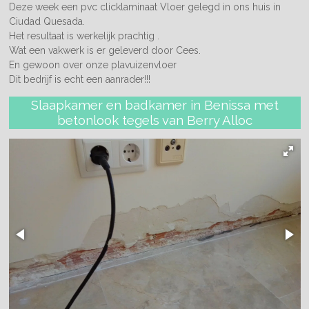
Deze week een pvc clicklaminaat Vloer gelegd in ons huis in
Ciudad Quesada.
Het resultaat is werkelijk prachtig .
Wat een vakwerk is er geleverd door Cees.
En gewoon over onze plavuizenvloer
Dit bedrijf is echt een aanrader!!!
Slaapkamer en badkamer in Benissa met
betonlook tegels van Berry Alloc