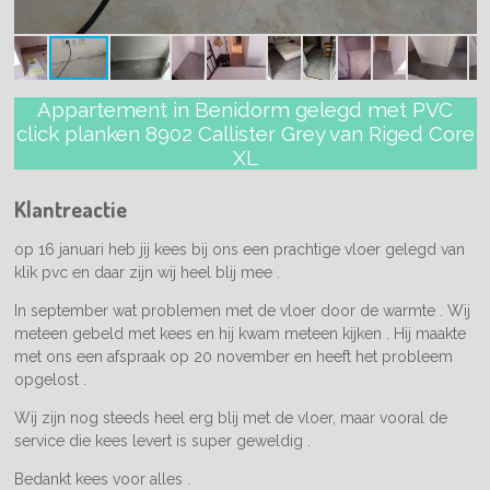
Appartement in Benidorm gelegd met PVC
click planken 8902 Callister Grey van Riged Core
XL
Klantreactie
op 16 januari heb jij kees bij ons een prachtige vloer gelegd van
klik pvc en daar zijn wij heel blij mee .
In september wat problemen met de vloer door de warmte . Wij
meteen gebeld met kees en hij kwam meteen kijken . Hij maakte
met ons een afspraak op 20 november en heeft het probleem
opgelost .
Wij zijn nog steeds heel erg blij met de vloer, maar vooral de
service die kees levert is super geweldig .
Bedankt kees voor alles .