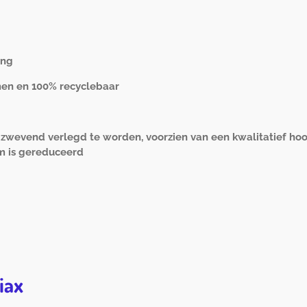
ing
men en 100% recyclebaar
m zwevend verlegd te worden, voorzien van een kwalitatief h
um is gereduceerd
diax