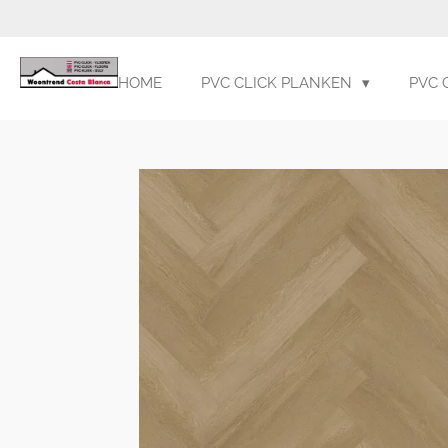
Ga
direct
naar
HOME
PVC CLICK PLANKEN
PVC 
de
hoofdinhoud