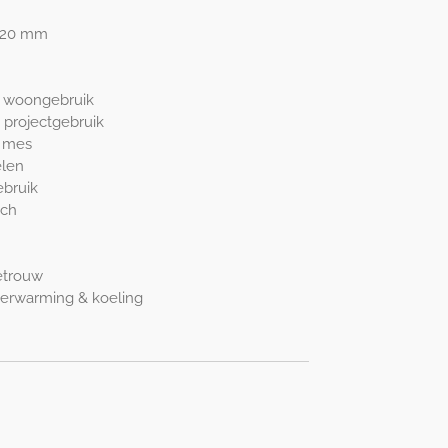
 720 mm
ij woongebruik
 bij projectgebruik
 mes
elen
ebruik
sch
etrouw
verwarming & koeling