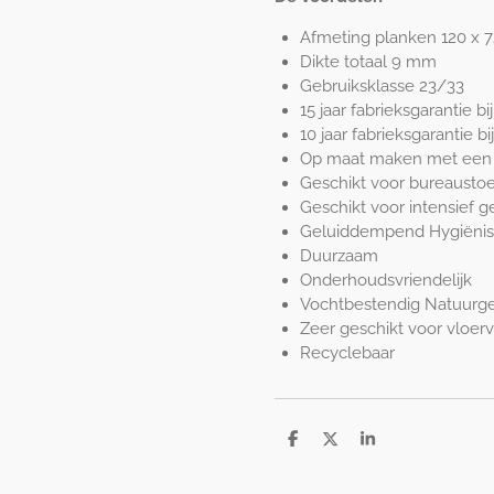
Afmeting planken 120 x
Dikte totaal 9 mm
Gebruiksklasse 23/33
15 jaar fabrieksgarantie b
10 jaar fabrieksgarantie
Op maat maken met een
Geschikt voor bureausto
Geschikt voor intensief g
Geluiddempend Hygiëni
Duurzaam
Onderhoudsvriendelijk
Vochtbestendig Natuurg
Zeer geschikt voor vloer
Recyclebaar
D
D
S
e
e
h
l
e
a