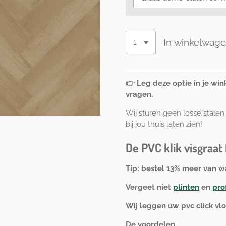
In winkelwag
👉 Leg deze optie in je wi
vragen.
Wij sturen geen losse stale
bij jou thuis laten zien!
De PVC klik visgraat 
Tip: bestel 13% meer van w
Vergeet niet
plinten
en
pro
Wij leggen uw pvc click vl
De voordelen