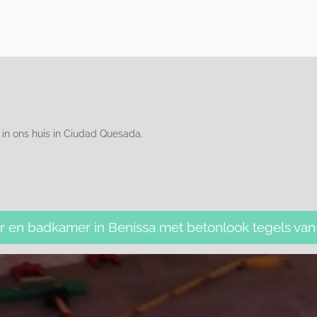
in ons huis in Ciudad Quesada.
 en badkamer in Benissa met betonlook tegels van 