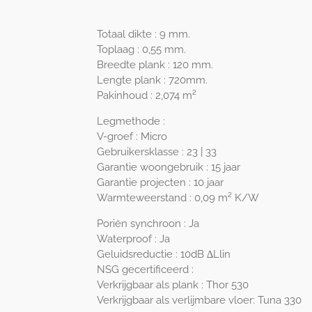
Totaal dikte : 9 mm.
Toplaag : 0,55 mm.
Breedte plank : 120 mm.
Lengte plank : 720mm.
Pakinhoud : 2,074 m²
Legmethode :
V-groef : Micro
Gebruikersklasse : 23 | 33
Garantie woongebruik : 15 jaar
Garantie projecten : 10 jaar
Warmteweerstand : 0,09 m² K/W
Poriën synchroon : Ja
Waterproof : Ja
Geluidsreductie : 10dB ∆Llin
NSG gecertificeerd :
Verkrijgbaar als plank :
Thor 530
Verkrijgbaar als verlijmbare vloer:
Tuna 330