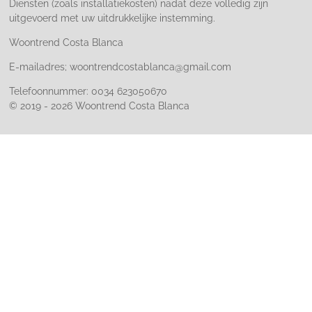
Diensten (zoals installatiekosten) nadat deze volledig zijn
uitgevoerd met uw uitdrukkelijke instemming.
Woontrend Costa Blanca
E-mailadres; woontrendcostablanca@gmail.com
Telefoonnummer: 0034 623050670
© 2019 - 2026 Woontrend Costa Blanca