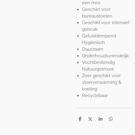
een mes
Geschikt voor
bureaustoelen
Geschikt voor intensief
gebruik
Geluiddempend
Hygiënisch
Duurzaam
Onderhoudsvriendelijk
Vochtbestendig
Natuurgetrouw
Zeer geschikt voor
vloerverwarming &
koeling
Recyclebaar
D
D
S
D
e
e
h
e
l
e
a
l
e
l
r
e