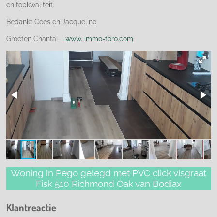
en topkwaliteit.
Bedankt Cees en Jacqueline
Groeten Chantal,
www. immo-toro.com
Woning in Pego gelegd met PVC click visgraat
Fisk 510 Richmond Oak van Bodiax
Klantreactie