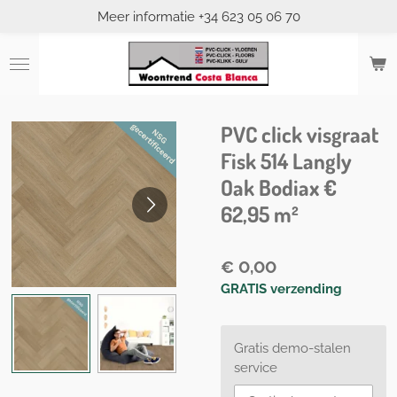
Meer informatie +34 623 05 06 70
Ga
direct
naar
de
hoofdinhoud
PVC click visgraat
Fisk 514 Langly
Oak Bodiax €
62,95 m²
€ 0,00
GRATIS verzending
Gratis demo-stalen
service