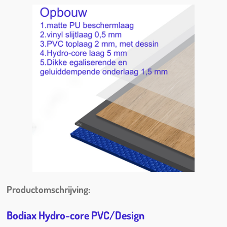
n
e
n
Productomschrijving:
Bodiax Hydro-core PVC/Design