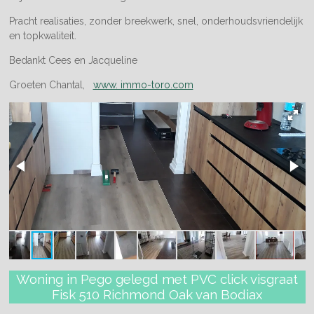
Pracht realisaties, zonder breekwerk, snel, onderhoudsvriendelijk
en topkwaliteit.
Bedankt Cees en Jacqueline
Groeten Chantal,
www. immo-toro.com
Woning in Pego gelegd met PVC click visgraat
Fisk 510 Richmond Oak van Bodiax