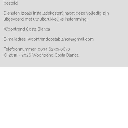
besteld.
Diensten (zoals installatiekosten) nadat deze volledig zijn
uitgevoerd met uw uitdrukkelijke instemming.
Woontrend Costa Blanca
E-mailadres; woontrendcostablanca@gmail.com
Telefoonnummer: 0034 623050670
© 2019 - 2026 Woontrend Costa Blanca