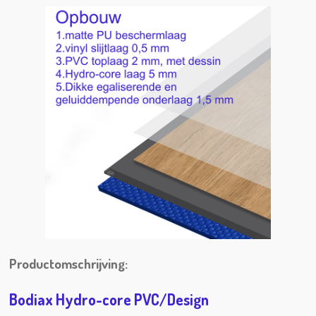
n
e
n
Productomschrijving:
Bodiax Hydro-core PVC/Design