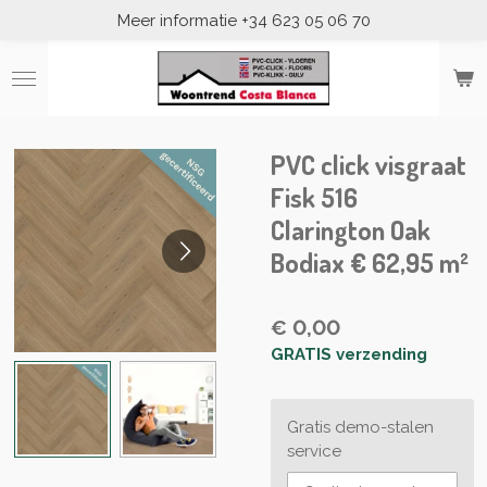
Meer informatie +34 623 05 06 70
Ga
direct
naar
de
hoofdinhoud
PVC click visgraat
Fisk 516
Clarington Oak
Bodiax € 62,95 m²
€ 0,00
GRATIS verzending
Gratis demo-stalen
service