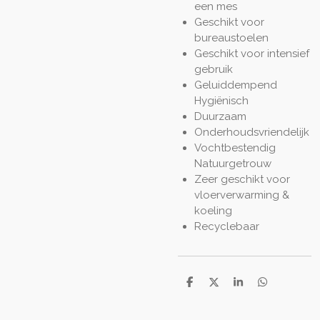
een mes
Geschikt voor
bureaustoelen
Geschikt voor intensief
gebruik
Geluiddempend
Hygiënisch
Duurzaam
Onderhoudsvriendelijk
Vochtbestendig
Natuurgetrouw
Zeer geschikt voor
vloerverwarming &
koeling
Recyclebaar
D
D
S
D
e
e
h
e
l
e
a
l
e
l
r
e