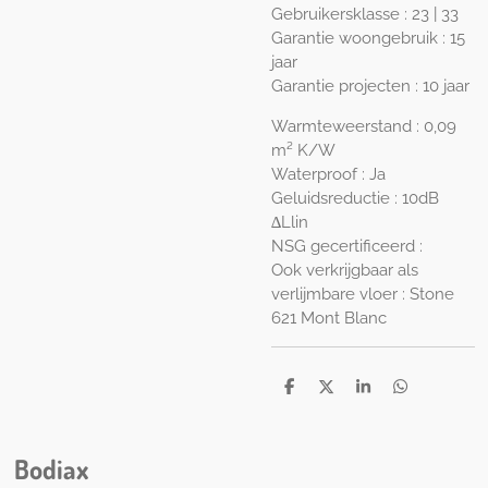
Gebruikersklasse : 23 | 33
Garantie woongebruik : 15
jaar
Garantie projecten : 10 jaar
Warmteweerstand : 0,09
m² K/W
Waterproof : Ja
Geluidsreductie : 10dB
∆Llin
NSG gecertificeerd :
Ook verkrijgbaar als
verlijmbare vloer :
Stone
621 Mont Blanc
D
D
S
D
e
e
h
e
l
e
a
l
e
l
r
e
n
e
n
Bodiax