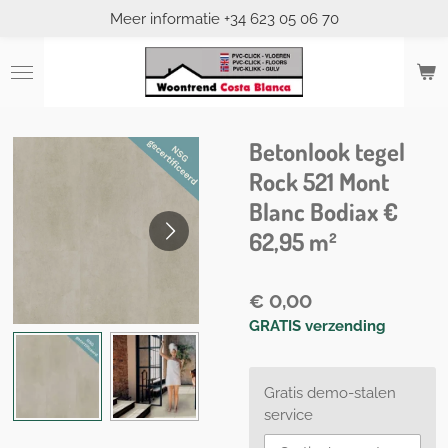
Meer informatie +34 623 05 06 70
Ga
direct
naar
de
hoofdinhoud
Betonlook tegel
Rock 521 Mont
Blanc Bodiax €
62,95 m²
€ 0,00
GRATIS verzending
Gratis demo-stalen
service