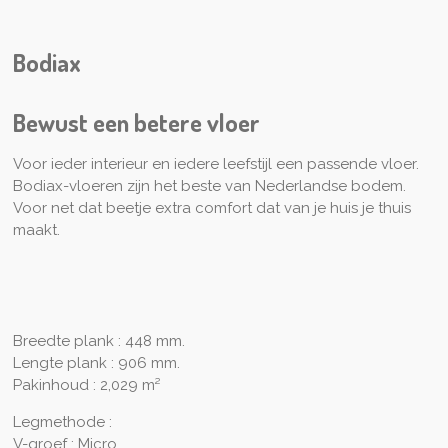
e
e
h
e
l
e
a
l
e
l
r
e
n
e
n
Bodiax
Bewust een betere vloer
Voor ieder interieur en iedere leefstijl een passende vloer.
Bodiax-vloeren zijn het beste van Nederlandse bodem.
Voor net dat beetje extra comfort dat van je huis je thuis
maakt.
Breedte plank : 448 mm.
Lengte plank : 906 mm.
Pakinhoud : 2,029 m²
Legmethode :
V-groef : Micro