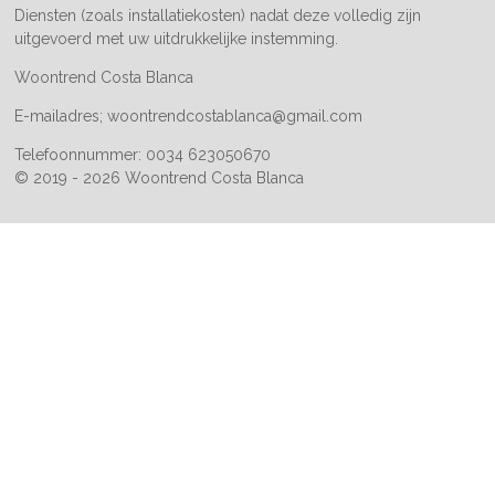
Diensten (zoals installatiekosten) nadat deze volledig zijn
uitgevoerd met uw uitdrukkelijke instemming.
Woontrend Costa Blanca
E-mailadres; woontrendcostablanca@gmail.com
Telefoonnummer: 0034 623050670
© 2019 - 2026 Woontrend Costa Blanca