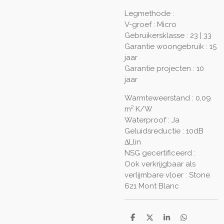
Legmethode :
V-groef : Micro
Gebruikersklasse : 23 | 33
Garantie woongebruik : 15
jaar
Garantie projecten : 10
jaar
Warmteweerstand : 0,09
m² K/W
Waterproof : Ja
Geluidsreductie : 10dB
∆Llin
NSG gecertificeerd :
Ook verkrijgbaar als
verlijmbare vloer :
Stone
621 Mont Blanc
D
D
S
D