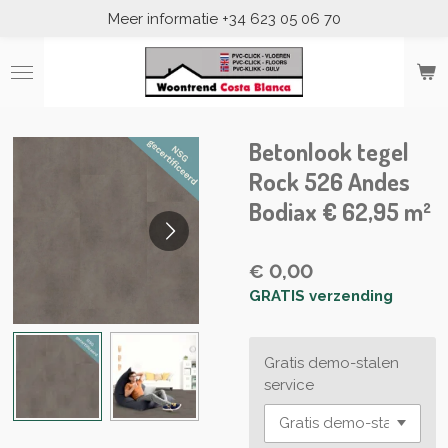
Meer informatie +34 623 05 06 70
Ga
direct
naar
de
hoofdinhoud
Betonlook tegel
Rock 526 Andes
Bodiax € 62,95 m²
€ 0,00
GRATIS verzending
Gratis demo-stalen
service