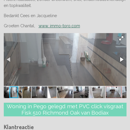
en topkwaliteit.
Bedankt Cees en Jacqueline
Groeten Chantal,
www. immo-toro.com
Woning in Pego gelegd met PVC click visgraat
Fisk 510 Richmond Oak van Bodiax
Klantreactie