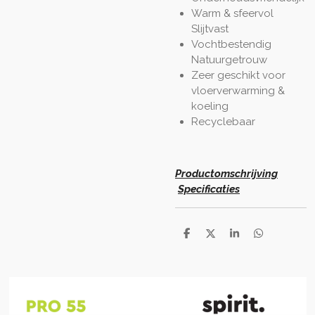
Warm & sfeervol
Slijtvast
Vochtbestendig
Natuurgetrouw
Zeer geschikt voor
vloerverwarming &
koeling
Recyclebaar
Productomschrijving
Specificaties
D
D
S
D
e
e
h
e
l
e
a
l
e
l
r
e
n
e
n