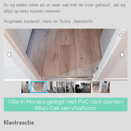
En wij weten zeker als er weer wat met de vloer gebeurt , dat wij
altijd op kees kunnen rekenen .
Nogmaals bedankt , Hans en Tonny , Benidorm
Villa in Moraira gelegd met PVC click planken
6840 Oak van Vivafloors
Klantreactie