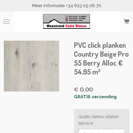
Meer informatie +34 623 05 06 70
Ga
direct
naar
de
hoofdinhoud
PVC click planken
Country Beige Pro
55 Berry Alloc €
54,95 m²
€ 0,00
GRATIS verzending
Gratis demo-stalen
service