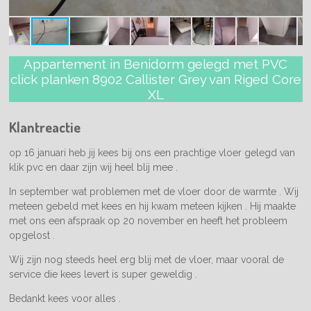
Appartement in Benidorm gelegd met PVC
click planken 8902 Callister Grey van Riged Core
XL
Klantreactie
op 16 januari heb jij kees bij ons een prachtige vloer gelegd van
klik pvc en daar zijn wij heel blij mee .
In september wat problemen met de vloer door de warmte . Wij
meteen gebeld met kees en hij kwam meteen kijken . Hij maakte
met ons een afspraak op 20 november en heeft het probleem
opgelost .
Wij zijn nog steeds heel erg blij met de vloer, maar vooral de
service die kees levert is super geweldig .
Bedankt kees voor alles .