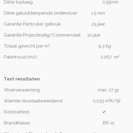
Dikte toplaag:
0,55mm
Dikte geluiddempende ondervloer:
1,5 mm
Garantie Particulier gebruik:
2
5 jaar
Garantie Projectmatig/Commercieel:
10 jaar
Totaal gewicht per m²:
9,3
kg
Pakinhoud (m2):
2,067 m²
Test resultaten
Vloerverwarming:
max. 27 gr.
Warmte doorlaatweerstand:
0,033 m²K/W
Rolstoeltest:
✔
Brandklasse:
Bfl-s1