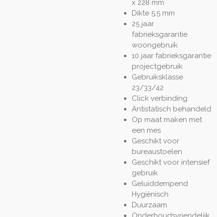
x 228 mm
Dikte 5,5 mm
25 jaar
fabrieksgarantie
woongebruik
10 jaar fabrieksgarantie
projectgebruik
Gebruiksklasse
23/33/42
Click verbinding
Antistatisch behandeld
Op maat maken met
een mes
Geschikt voor
bureaustoelen
Geschikt voor intensief
gebruik
Geluiddempend
Hygiënisch
Duurzaam
Onderhoudsvriendelijk