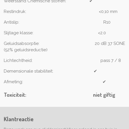
Weerstand Chemische stoffen:
✔
Restindruk:
<0,10 mm
Antislip:
R10
Slijtage klasse:
<2.0
Geluidsabsorptie:
20 dB 37 SONE
(52% geluidsreductie)
Lichtechtheid:
pass 7 / 8
Demensionale stabiliteit:
✔
Afmeting:
✔
Toxiciteit:
niet giftig
Klantreactie