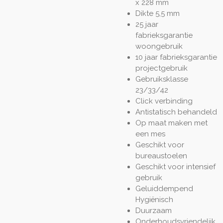
x 228 mm
Dikte 5,5 mm
25 jaar
fabrieksgarantie
woongebruik
10 jaar fabrieksgarantie
projectgebruik
Gebruiksklasse
23/33/42
Click verbinding
Antistatisch behandeld
Op maat maken met
een mes
Geschikt voor
bureaustoelen
Geschikt voor intensief
gebruik
Geluiddempend
Hygiënisch
Duurzaam
Onderhoudsvriendelijk