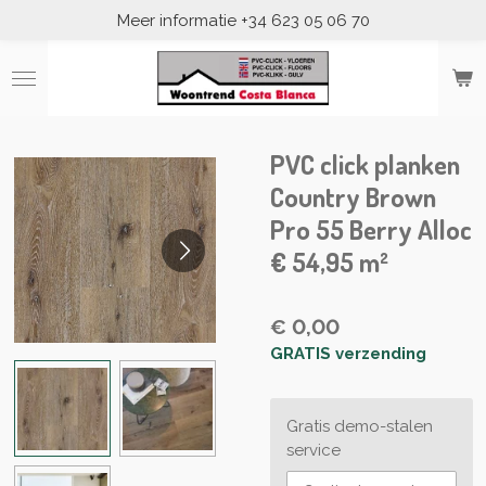
Meer informatie +34 623 05 06 70
Ga
direct
naar
de
hoofdinhoud
PVC click planken
Country Brown
Pro 55 Berry Alloc
€ 54,95 m²
€ 0,00
GRATIS verzending
Gratis demo-stalen
service