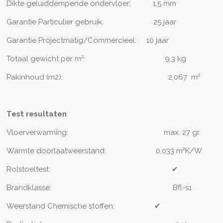
Dikte geluiddempende ondervloer:
1,5 mm
Garantie Particulier gebruik:
2
5 jaar
Garantie Projectmatig/Commercieel:
10 jaar
Totaal gewicht per m²:
9,3
kg
Pakinhoud (m2):
2,067 m²
Test resultaten
Vloerverwarming:
max. 27 gr.
Warmte doorlaatweerstand:
0,033 m²K/W
Rolstoeltest:
✔
Brandklasse:
Bfl-s1
Weerstand Chemische stoffen:
✔