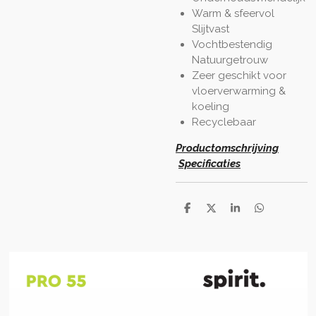
Warm & sfeervol
Slijtvast
Vochtbestendig
Natuurgetrouw
Zeer geschikt voor
vloerverwarming &
koeling
Recyclebaar
Productomschrijving
Specificaties
D
D
S
D
e
e
h
e
l
e
a
l
e
l
r
e
n
e
n