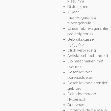
x 228 mm
Dikte 5,5 mm
25 jaar
fabrieksgarantie
woongebruik
10 jaar fabrieksgarantie
projectgebruik
Gebruiksklasse
23/33/42
Click verbinding
Antistatisch behandeld
Op maat maken met
een mes
Geschikt voor
bureaustoelen
Geschikt voor intensief
gebruik
Geluiddempend
Hygiënisch
Duurzaam
Onderhoudsvriendelijk