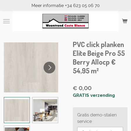
Meer informatie +34 623 05 06 70
Ga
direct
naar
de
hoofdinhoud
PVC click planken
Elite Beige Pro 55
Berry Allocp €
54,95 m²
€ 0,00
GRATIS verzending
Gratis demo-stalen
service