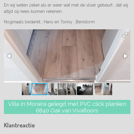
En wij weten zeker als er weer wat met de vloer gebeurt , dat wij
altijd op kees kunnen rekenen .
Nogmaals bedankt , Hans en Tonny , Benidorm
Villa in Moraira gelegd met PVC click planken
6840 Oak van Vivafloors
Klantreactie