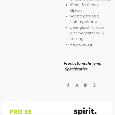
Warm & sfeervol
Slijtvast
Vochtbestendig
Natuurgetrouw
Zeer geschikt voor
vloerverwarming &
koeling
Recyclebaar
Productomschrijving
Specificaties
D
D
S
D
e
e
h
e
l
e
a
l
e
l
r
e
n
e
n