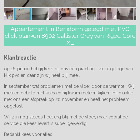
Appartement in Benidorm gelegd met PVC
click planken 8902 Callister Grey van Riged Core
XL
Klantreactie
op 16 januari heb jij kees bij ons een prachtige vloer gelegd van
klik pvc en daar zijn wij heel blij mee .
In september wat problemen met de vloer door de warmte . Wij
meteen gebeld met kees en hij kwam meteen kijken . Hij maakte
met ons een afspraak op 20 november en heeft het probleem
opgelost .
Wij zijn nog steeds heel erg blij met de vloer, maar vooral de
service die kees levert is super geweldig .
Bedankt kees voor alles .