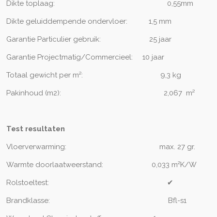
Dikte toplaag:
0,55mm
Dikte geluiddempende ondervloer:
1,5 mm
Garantie Particulier gebruik:
2
5 jaar
Garantie Projectmatig/Commercieel:
10 jaar
Totaal gewicht per m²:
9,3
kg
Pakinhoud (m2):
2,067 m²
Test resultaten
Vloerverwarming:
max. 27 gr.
Warmte doorlaatweerstand:
0,033 m²K/W
Rolstoeltest:
✔
Brandklasse:
Bfl-s1