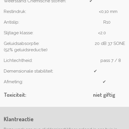
Weerstand Chemische stoffen:
✔
Restindruk:
<0,10 mm
Antislip:
R10
Slijtage klasse:
<2.0
Geluidsabsorptie:
20 dB 37 SONE
(52% geluidsreductie)
Lichtechtheid:
pass 7 / 8
Demensionale stabiliteit:
✔
Afmeting:
✔
Toxiciteit:
niet giftig
Klantreactie