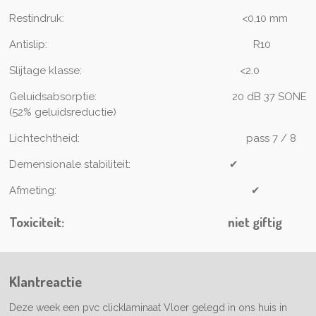
Restindruk:
<0,10 mm
Antislip:
R10
Slijtage klasse:
<2.0
Geluidsabsorptie:
20 dB 37 SONE
(52% geluidsreductie)
Lichtechtheid:
pass 7 / 8
Demensionale stabiliteit:
✔
Afmeting:
✔
Toxiciteit:
niet giftig
Klantreactie
Deze week een pvc clicklaminaat Vloer gelegd in ons huis in