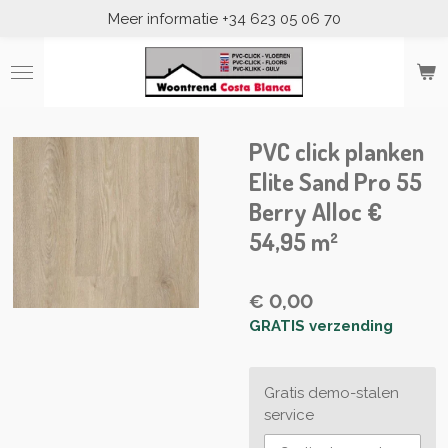
Meer informatie +34 623 05 06 70
Ga
direct
naar
de
hoofdinhoud
PVC click planken
Elite Sand Pro 55
Berry Alloc €
54,95 m²
€ 0,00
GRATIS verzending
Gratis demo-stalen
service