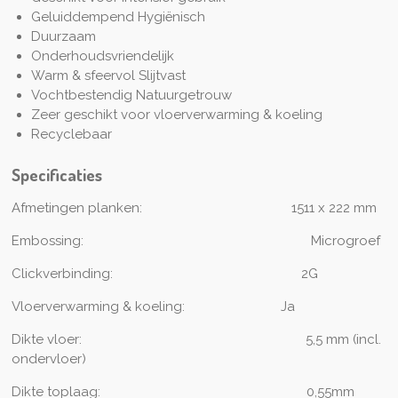
Geluiddempend Hygiënisch
Duurzaam
Onderhoudsvriendelijk
Warm & sfeervol Slijtvast
Vochtbestendig Natuurgetrouw
Zeer geschikt voor vloerverwarming & koeling
Recyclebaar
Specificaties
Afmetingen planken: 1511
x 222 mm
Embossing:
Microgroef
Clickverbinding:
2G
Vloerverwarming & koeling:
Ja
Dikte vloer: 5
,5 mm (incl.
ondervloer)
Dikte toplaag:
0,55mm