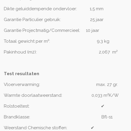
Dikte geluiddempende ondervloer:
1,5 mm
Garantie Particulier gebruik:
2
5 jaar
Garantie Projectmatig/Commercieel:
10 jaar
Totaal gewicht per m²:
9,3
kg
Pakinhoud (m2):
2,067 m²
Test resultaten
Vloerverwarming:
max. 27 gr.
Warmte doorlaatweerstand:
0,033 m²K/W
Rolstoeltest:
✔
Brandklasse:
Bfl-s1
Weerstand Chemische stoffen:
✔