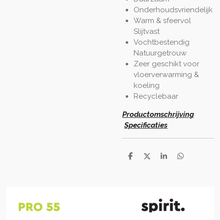
Onderhoudsvriendelijk
Warm & sfeervol
Slijtvast
Vochtbestendig
Natuurgetrouw
Zeer geschikt voor
vloerverwarming &
koeling
Recyclebaar
Productomschrijving
Specificaties
D
D
S
D
e
e
h
e
l
e
a
l
e
l
r
e
n
e
n