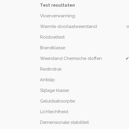
Test resultaten
Vloerverwarming:
Warmte doorlaatweerstand:
0
Rolstoeltest:
Brandklasse:
Weerstand Chemische stoffen:
Restindruk:
Antislip:
Slijtage klasse:
Geluidsabsorptie:
20 dB 37 SONE 
Lichtechthei
Demensionale stabiliteit