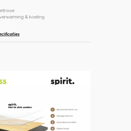
getrouw
rverwarming & koeling
cificaties