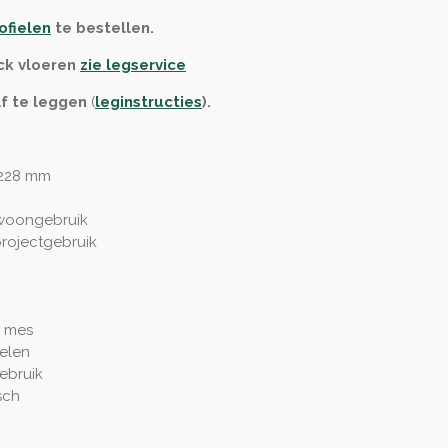
ofielen
te bestellen.
ck vloeren
zie legservice
lf te leggen
(
leginstructies
)
.
 228 mm
 woongebruik
projectgebruik
 mes
elen
gebruik
sch