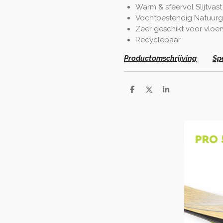
Warm & sfeervol Slijtvast
Vochtbestendig Natuur
Zeer geschikt voor vloe
Recyclebaar
Productomschrijving
Spe
D
D
S
e
e
h
l
e
a
e
l
r
n
e