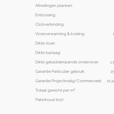
Afmetingen planken: 1
Embossing:
Clickverbinding:
Vloerverwarming & koeling:
Dikte vloer:
Dikte toplaag:
Dikte geluiddempende ondervloer:
1
Garantie Particulier gebruik:
2
Garantie Projectmatig/Commercieel:
10 j
Totaal gewicht per m²:
9,
Pakinhoud (m2)