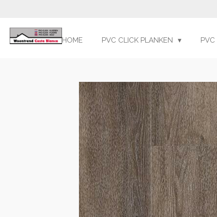
Ga
direct
naar
HOME
PVC CLICK PLANKEN
PVC
de
hoofdinhoud