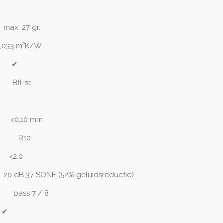
max. 27 gr.
,033 m²K/W
✔
Bfl-s1
✔
<0,10 mm
R10
<2.0
(52% geluidsreductie)
d:
pass 7 / 8
:
✔