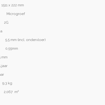
511
x 222 mm
Microgroef
2G
Ja
 5
,5 mm (incl. ondervloer)
0,55mm
,5 mm
5 jaar
aar
3
kg
:
2,067 m²