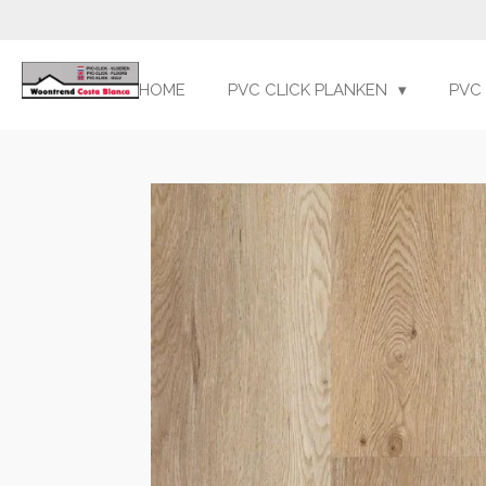
Ga
direct
naar
HOME
PVC CLICK PLANKEN
PVC
de
hoofdinhoud