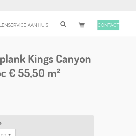
LENSERVICE AAN HUIS
CONTACT
 plank Kings Canyon
oc € 55,50 m²
e