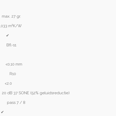
max. 27 gr.
,033 m²K/W
✔
Bfl-s1
✔
<0,10 mm
R10
<2.0
(52% geluidsreductie)
d:
pass 7 / 8
:
✔