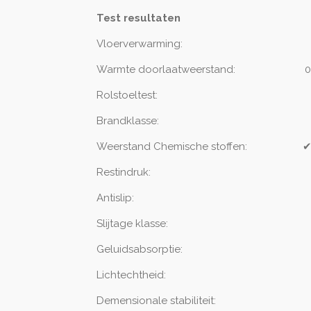
Test resultaten
Vloerverwarming:
Warmte doorlaatweerstand:
0
Rolstoeltest:
Brandklasse:
Weerstand Chemische stoffen:
Restindruk:
Antislip:
Slijtage klasse:
Geluidsabsorptie:
20 dB 37 SONE 
Lichtechthei
Demensionale stabiliteit