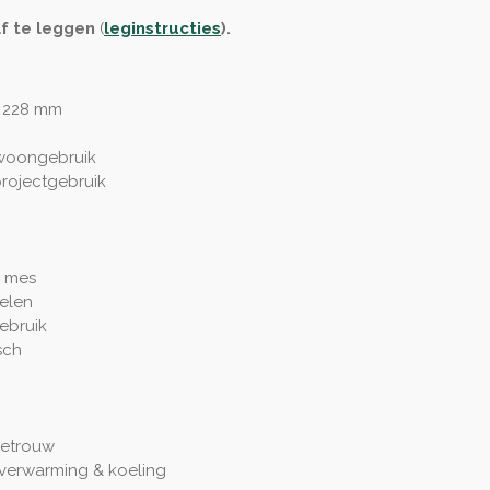
lf te leggen
(
leginstructies
)
.
x 228 mm
 woongebruik
projectgebruik
 mes
elen
gebruik
sch
getrouw
rverwarming & koeling