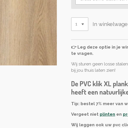
In winkelwag
👉 Leg deze optie in je w
te vragen.
Wij sturen geen losse stale
bij jou thuis laten zien!
De PVC klik XL plan
heeft een natuurlijk
Tip: bestel 7% meer van w
Vergeet niet
plinten
en
pr
Wij leggen ook uw pvc cli