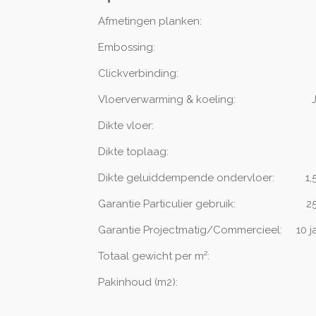
Afmetingen planken: 1
Embossing:
Clickverbinding:
Vloerverwarming & koeling:
Dikte vloer:
Dikte toplaag:
Dikte geluiddempende ondervloer:
1
Garantie Particulier gebruik:
2
Garantie Projectmatig/Commercieel:
10 j
Totaal gewicht per m²:
9,
Pakinhoud (m2)