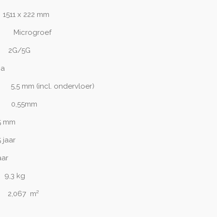
511
x 222 mm
Microgroef
2G/5G
Ja
 5
,5 mm (incl. ondervloer)
0,55mm
,5 mm
5 jaar
aar
3
kg
:
2,067 m²