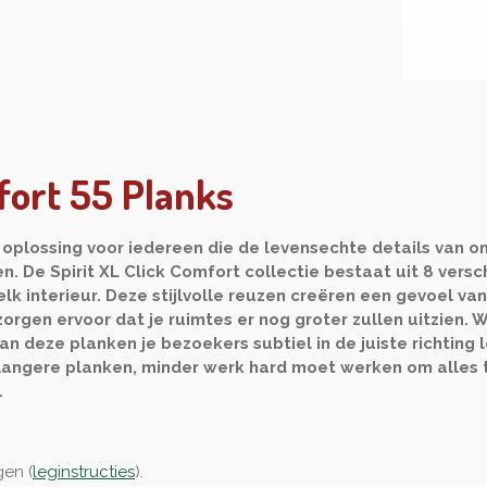
fort 55 Planks
 oplossing voor iedereen die de levensechte details van on
 De Spirit XL Click Comfort collectie bestaat uit 8 versch
elk interieur. Deze stijlvolle reuzen creëren een gevoel van
rgen ervoor dat je ruimtes er nog groter zullen uitzien. W
n deze planken je bezoekers subtiel in de juiste richting 
 langere planken, minder werk hard moet werken om alles te
.
gen (
leginstructies
).