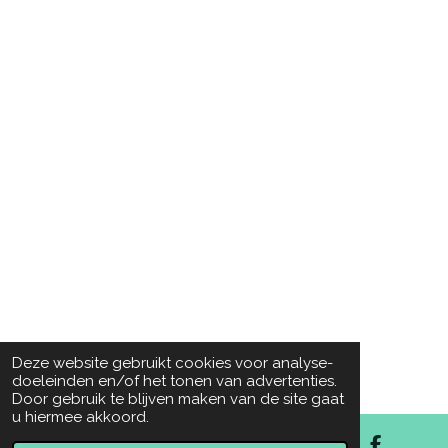
Deze website gebruikt cookies voor analyse-
doeleinden en/of het tonen van advertenties.
Door gebruik te blijven maken van de site gaat
u hiermee akkoord.