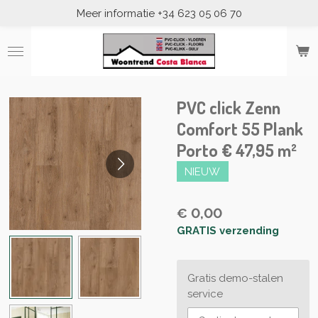
Meer informatie +34 623 05 06 70
Ga
direct
naar
de
hoofdinhoud
PVC click Zenn
Comfort 55 Plank
Porto € 47,95 m²
NIEUW
€ 0,00
GRATIS verzending
Gratis demo-stalen
service