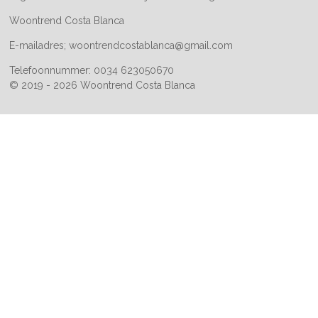
Woontrend Costa Blanca
E-mailadres; woontrendcostablanca@gmail.com
Telefoonnummer: 0034 623050670
© 2019 - 2026 Woontrend Costa Blanca