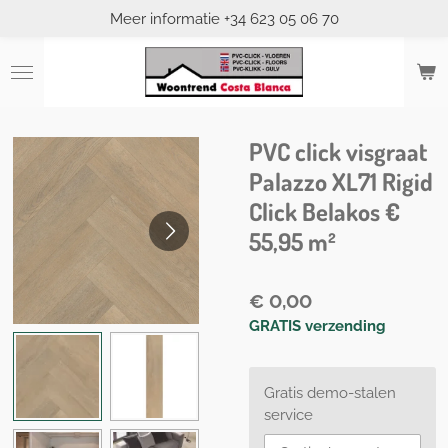
Meer informatie +34 623 05 06 70
Ga
direct
naar
de
hoofdinhoud
PVC click visgraat
Palazzo XL71 Rigid
Click Belakos €
55,95 m²
€ 0,00
GRATIS verzending
Gratis demo-stalen
service