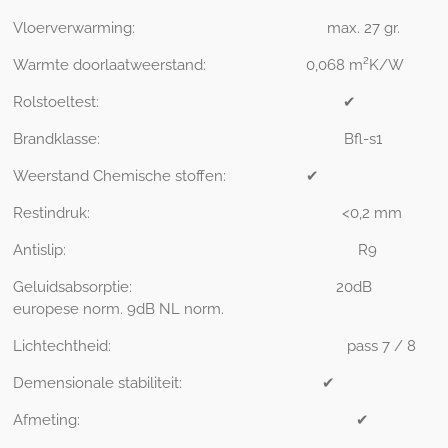
Vloerverwarming:
max. 27 gr.
Warmte doorlaatweerstand:
0,068 m²K/W
Rolstoeltest:
✔
Brandklasse:
Bfl-s1
Weerstand Chemische stoffen:
✔
Restindruk:
<0,2 mm
Antislip:
R9
Geluidsabsorptie:
20
dB
europese norm. 9dB NL norm.
Lichtechtheid:
pass 7 / 8
Demensionale stabiliteit:
✔
Afmeting:
✔