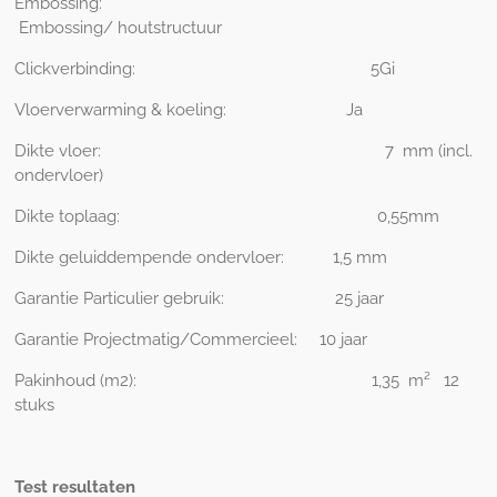
Embossing:
Embossing/ houtstructuur
Clickverbinding:
5
Gi
Vloerverwarming & koeling:
Ja
Dikte vloer: 7
mm (incl.
ondervloer)
Dikte toplaag:
0,55mm
Dikte geluiddempende ondervloer:
1,5 mm
Garantie Particulier gebruik:
2
5 jaar
Garantie Projectmatig/Commercieel:
10 jaar
Pakinhoud (m2): 1,35
m² 12
stuks
Test resultaten