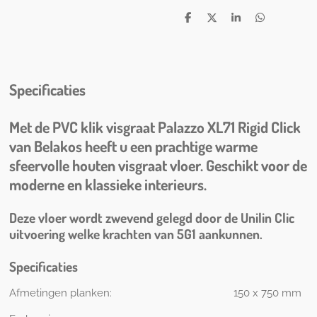
D
D
S
D
e
e
h
e
l
e
a
l
e
l
r
e
n
e
n
Specificaties
Met de PVC klik visgraat Palazzo XL71 Rigid Click
van Belakos heeft u een prachtige warme
sfeervolle houten visgraat vloer. Geschikt voor de
moderne en klassieke interieurs.
Deze vloer wordt zwevend gelegd door de Unilin Clic
uitvoering welke krachten van 5G1 aankunnen.
Specificaties
Afmetingen planken: 150 x 750 mm